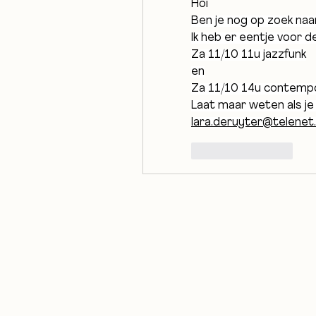
Hoi
Ben je nog op zoek naa
Ik heb er eentje voor 
Za 11/10 11u jazzfunk
en
Za 11/10 14u contemp
lara.deruyter@telenet
좋아요
답글