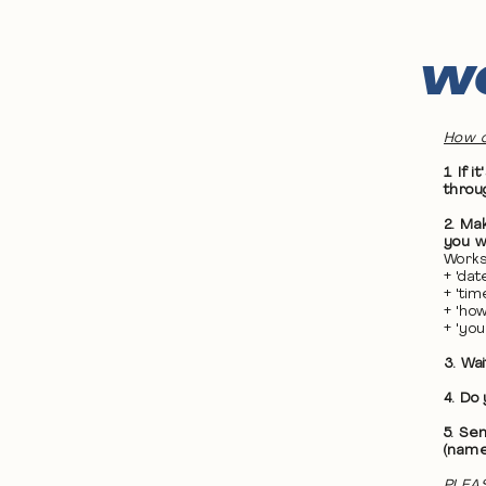
WO
How d
1. If
throu
2. Ma
you wa
Works
+ 'da
+ 'ti
+ 'ho
+ 'yo
3. Wa
4. Do
5. Se
(name
PLEAS